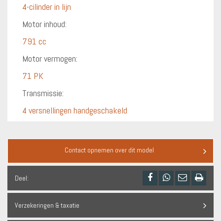
4-cilinder in lijn
Motor inhoud:
791 cc
Motor vermogen:
71 PK
Transmissie:
4 versnellingen handgeschakeld
Contact opnemen over dit model
Deel:
Verzekeringen & taxatie